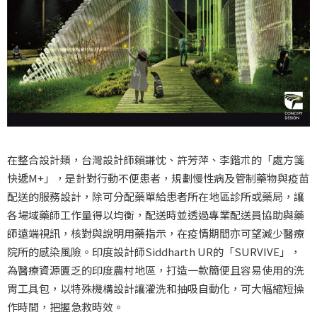
在整合設計類，台灣設計師賴謙忱、許芳萍、李鍇朮的「處方箋
快遞M+」，是針對行動不便患者，規劃慢性病及管制藥物與疫苗
配送的服務設計，除可分配藥單給患者所在地區診所或藥局，讓
各場域藥師工作量得以均衡，配送時並透過專業配送員協助與藥
師遠端視訊，核對與說明用藥指示，在疫情期間亦可望減少醫療
院所的感染風險。印度設計師Siddharth UR的「SURVIVE」，
為醫療資源匱乏的印度農村地區，打造一款簡便且容易使用的洗
胃工具包，以特殊機構設計讓灌洗和抽吸自動化，可大幅縮短操
作時間，把握急救時效。