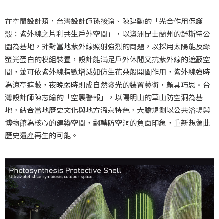
在空間設計類，台灣設計師孫筱瑜、陳建勳的「光合作用保護
殼：紫外線之片利共生戶外空間」，以澳洲昆士蘭州的舒斯特公
園為基地，針對當地紫外線照射強烈的問題，以採用太陽能及綠
螢光蛋白的模組裝置，設計能滿足戶外休閒又抗紫外線的遮蔽空
間，並可依紫外線指數增減如仿生花朵般開闔作用，紫外線強時
為涼亭遮蔽，夜晚弱時則成自然發光的裝置藝術，頗具巧思。台
灣設計師陳志綸的「空襲警報」，以陽明山的草山防空洞為基
地，結合當地歷史文化與地方溫泉特色，大膽規劃以公共浴場與
博物館為核心的建築空間，翻轉防空洞的負面印象，重新想像此
歷史遺產再生的可能。