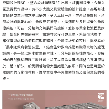
空間設計類6件，整合設計類則有3件出線。評審團指出，今年入
圍及得獎作品中，有不少大膽又具實驗性的設計提案，為現有社
會議題或生活需求提出解方，令人耳目一新。在產品設計類，台
灣設計師吳郁心的「急救充氣擔架」，是適用於多種場景的急救
擔架包，可在一分鐘內充氣展開為擔架，並依專業急救流程及步
驟，整合所需醫療器材，讓施救過程可更直覺、系統性地操作，
確保傷患處理的流暢度與正確性。台灣設計師劉莎玟、吳聖堯的
「黑水虻教育養殖裝置」，結合生命教育推動有機廢棄物的處理
議題，是一款以黑水虻生長習性、可分解廚餘特性為核心，發展
出的自然循環廚餘回收裝置，除了以特殊垂直機構整合養殖流程
於一體，解決一般民間養殖需大量搬運的麻煩，同時也是可置於
校園內的互動性教具，讓學童從中學習生命教育及環保意識的養
成。