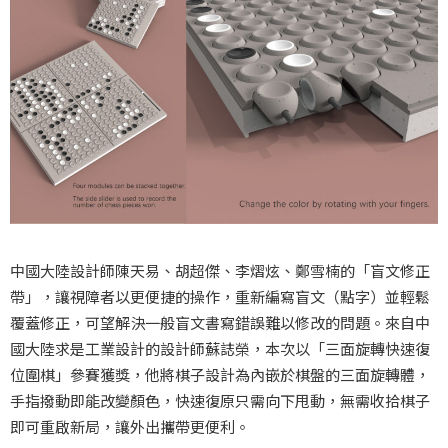
中國大陸設計師陳天易、胡超傑、李熠炫、鄭雪楠的「盲文修正
帶」，讓視障者以更便捷的操作，重新編寫盲文（點字）並輕鬆
覆蓋修正，可望解決一般盲文書寫錯誤難以修改的問題。來自中
國大陸求是工業設計的設計師蘇誌榮，本次以「三面旋轉快速復
位圍棋」參賽獲獎，他將棋子設計為內嵌於棋盤的三面旋轉體，
手指撥動即能改變顏色，快速復原只需向下甩動，無需收拾棋子
即可重啟新局，讓外出攜帶更便利。