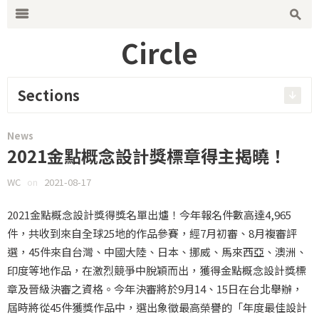
Search for:
m
s
Circle
Sections
News
2021金點概念設計獎標章得主揭曉！
WC
on
2021-08-17
2021金點概念設計獎得獎名單出爐！今年報名件數高達4,965
件，共收到來自全球25地的作品參賽，經7月初審、8月複審評
選，45件來自台灣、中國大陸、日本、挪威、馬來西亞、澳洲、
印度等地作品，在激烈競爭中脫穎而出，獲得金點概念設計獎標
章及晉級決審之資格。今年決審將於9月14、15日在台北舉辦，
屆時將從45件獲獎作品中，選出象徵最高榮譽的「年度最佳設計