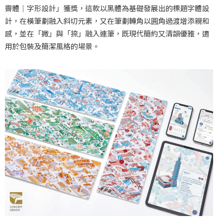
霽體｜字形設計」獲獎，這款以黑體為基礎發展出的標題字體設
計，在橫筆劃融入斜切元素，又在筆劃轉角以圓角過渡增添親和
感，並在「撇」與「捺」融入連筆，既現代簡約又清韻優雅，適
用於包裝及簡潔風格的場景。