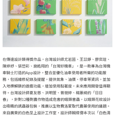
在傳達設計類得獎作品，台灣設計師尤若茵、王苡錚、廖奕瑄、
陳婷妤、張嵤彩、施皓翔的「台灣好機車」，是一款專為台灣機
車騎士打造的App設計，整合並優化油車使用者所需的功能服
務，包括維修紀錄及提醒，提供氣象、油價、停車等資訊，並加
入地標解鎖的遊戲功能，增加使用黏著度，未來應用開發值得期
待。台灣設計師夏友慈、洪明萱、曾筱婷、楊蕙綺的「日日
春」，針對12種對農作物造成危害的蛾類害蟲，以蛾類花紋設計
出吸睛的誘蟲器包裝，推廣以生物費洛蒙取代農藥使用的議題。
來自廣東的白色至上設計工作室，設計師賴燦偉本次以「白色清