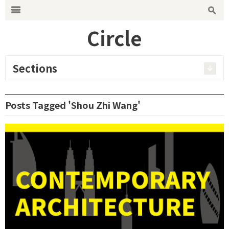
Search for:
m
s
Circle
Sections
Posts Tagged 'Shou Zhi Wang'