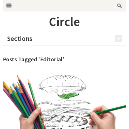
Search for:
m
s
Circle
Sections
Posts Tagged 'Editorial'