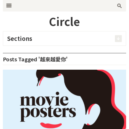
Search for:
m
s
Circle
Sections
Posts Tagged '越來越愛你'