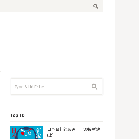
s
Search for:
s
Top 10
日本設計師嚴選──80後新銳
(上)