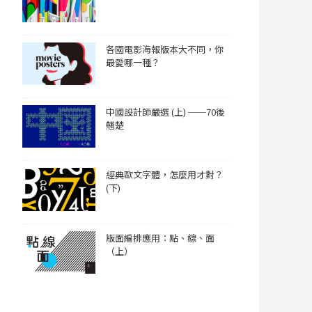
各國電影海報版本大不同，你
最愛哪一種？
中國設計師嚴選 (上) ──70後
翹楚
經典歐文字體，怎麼用才對？
(下)
版面編排應用：點、線、面
（上）