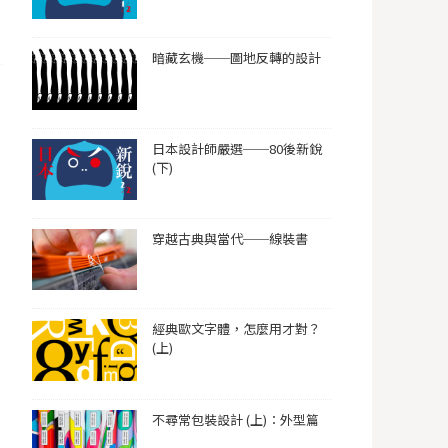
暗藏玄機──圖地反轉的設計
日本設計師嚴選──80後新銳
(下)
穿越古典與當代──線裝書
經典歐文字體，怎麼用才對？
(上)
不尋常包裝設計 (上)：外型篇