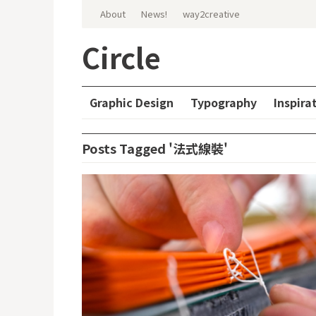
Search for:
Skip to content
About
News!
way2creative
Circle
Graphic Design
Typography
Inspira
Posts Tagged '法式線裝'