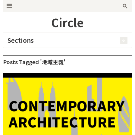
Search for:
m
s
Circle
Sections
Posts Tagged '地域主義'